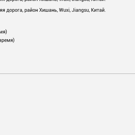
я дорога, район Хишань, Wuxi, Jiangsu, Китай.
мя)
время)