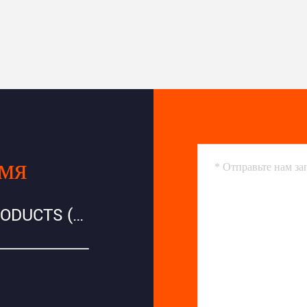
емя
JIANGSU LIANZHONG METAL PRODUCTS (GROUP) CO., LTD