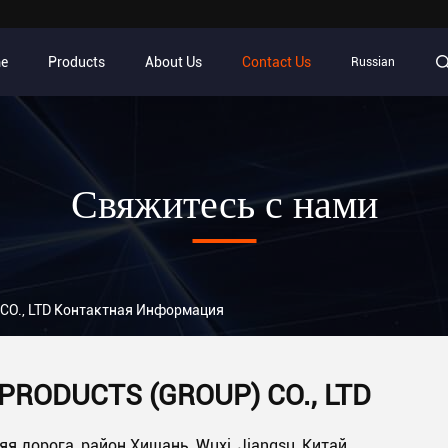
e
Products
About Us
Contact Us
Russian
Свяжитесь с нами
CO., LTD Контактная Информация
PRODUCTS (GROUP) CO., LTD
я дорога, район Хишань, Wuxi, Jiangsu, Китай.