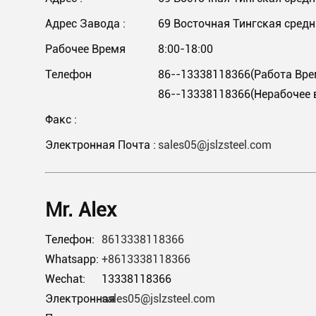
Адрес Завода :
69 Восточная Тингская средня
Рабочее Время
8:00-18:00
Телефон
86--13338118366(Работа Вре
86--13338118366(Нерабочее 
Факс :
Электронная Почта :
sales05@jslzsteel.com
Mr. Alex
Телефон:
8613338118366
Whatsapp:
+8613338118366
Wechat:
13338118366
Электронная
sales05@jslzsteel.com