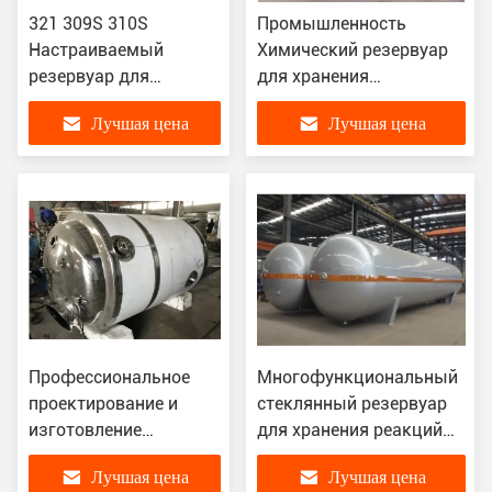
321 309S 310S
Промышленность
Настраиваемый
Химический резервуар
резервуар для
для хранения
хранения реакции с
Конструкция
Лучшая цена
Лучшая цена
стеклянной
настраиваемая Функция
облицовкой из
и мощность
углеродистой стали
для химических
заводов
Профессиональное
Многофункциональный
проектирование и
стеклянный резервуар
изготовление
для хранения реакций
стеклянного
для химической
Лучшая цена
Лучшая цена
резервуара для
промышленности