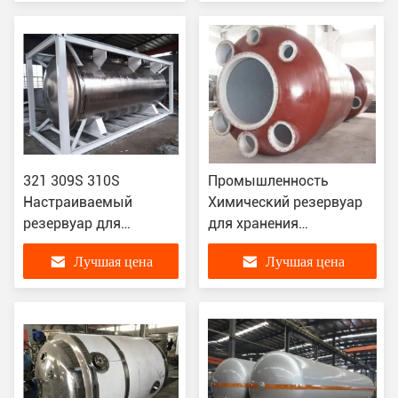
хранения
321 309S 310S
Промышленность
Настраиваемый
Химический резервуар
резервуар для
для хранения
хранения реакции с
Конструкция
Лучшая цена
Лучшая цена
стеклянной
настраиваемая Функция
облицовкой из
и мощность
углеродистой стали
для химических
заводов