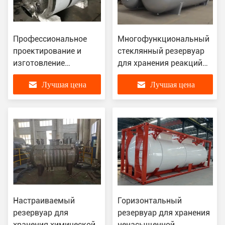
Профессиональное
Многофункциональный
проектирование и
стеклянный резервуар
изготовление
для хранения реакций
стеклянного
для химической
Лучшая цена
Лучшая цена
резервуара для
промышленности
хранения смол
Настраиваемый
Горизонтальный
резервуар для
резервуар для хранения
хранения химической
ненасыщенной