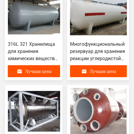
316L 321 Хранилища
Многофункциональный
для хранения
резервуар для хранения
химических веществ
реакции углеродистой
для реакции
стали для химической
Лучшая цена
Лучшая цена
Хранилища для
смоловой установки
хранения