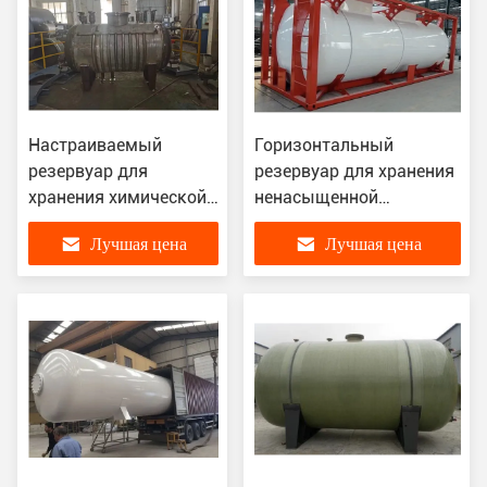
Настраиваемый
Горизонтальный
резервуар для
резервуар для хранения
хранения химической
ненасыщенной
реакции
полиэфирной смолы
Лучшая цена
Лучшая цена
Нержавеющая сталь