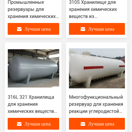
Промышленные
310S Хранилище для
резервуары для
хранения химических
хранения химических
веществ из
веществ и топлива
углеродистой стали с
Лучшая цена
Лучшая цена
осуществимым и
практичным дизайном
реакционного
хранилища
316L 321 Хранилища
Многофункциональный
для хранения
резервуар для хранения
химических веществ
реакции углеродистой
для реакции
стали для химической
Лучшая цена
Лучшая цена
Хранилища для
смоловой установки