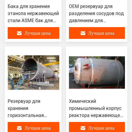
Бака для хранения
OEM резервуар для
этанола нержавеющей
разделения сосудов под
стали ASME бак для
давлением для
хранения
нефтехимической
Лучшая цена
Лучшая цена
промышленного
переработки
химический Rustproof
Резервуар для
Химический
хранения
промышленный корпус
горизонтальная
реактора нержавеющей
емкость под
стали для смешивая
Лучшая цена
Лучшая цена
давлением РГПЗ
смолы