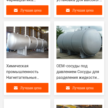
Удобрения
давления,
Лучшая цена
Лучшая цена
Нержавеющая сталь
сертифицированная
ASME
Химическая
OEM-сосуды под
промышленность
давлением Сосуды для
Нагнетательные
разделения жидкости
сосуды Нетоксичная
для нефтехимической
Лучшая цена
Лучшая цена
горючая среда
переработки
хранения