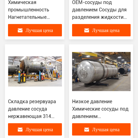
Химическая
OEM-сосуды под
промышленность
давлением Сосуды для
Нагнетательные
разделения жидкости
сосуды Нетоксичная
для нефтехимической
Лучшая цена
Лучшая цена
горючая среда
переработки
хранения
Складка резервуара
Низкое давление
давление сосуда
Химические сосуды под
нержавеющая 314
давлением
нержавеющая 316L
Реакционный сосуд из
Лучшая цена
Лучшая цена
углерод R345 с ASME
нержавеющей стали