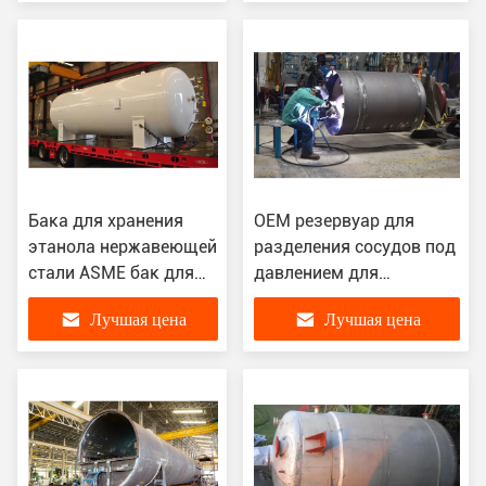
Бака для хранения
OEM резервуар для
этанола нержавеющей
разделения сосудов под
стали ASME бак для
давлением для
хранения
нефтехимической
Лучшая цена
Лучшая цена
промышленного
переработки
химический Rustproof