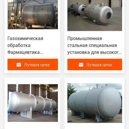
Газохимическая
Промышленная
обработка
стальная специальная
Фармацевтика
установка для высокого
Удобрения
давления,
Лучшая цена
Лучшая цена
Нержавеющая сталь
сертифицированная
ASME