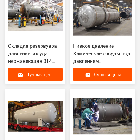
Складка резервуара
Низкое давление
давление сосуда
Химические сосуды под
нержавеющая 314
давлением
нержавеющая 316L
Реакционный сосуд из
Лучшая цена
Лучшая цена
углерод R345 с ASME
нержавеющей стали