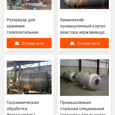
Резервуар для
Химический
хранения
промышленный корпус
горизонтальная
реактора нержавеющей
емкость под
стали для смешивая
Лучшая цена
Лучшая цена
давлением РГПЗ
смолы
Газохимическая
Промышленная
обработка
стальная специальная
Фармацевтика
установка для высокого