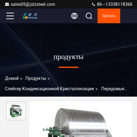
sales05@jslzsteel.com
86--13338118366
Цитата
продукты
Домой
>
Продукты
>
Слейсер Конденсационной Кристаллизации
>
Передовые
технологии конденсационного разрезания превращают
жидкости в твердые вещества