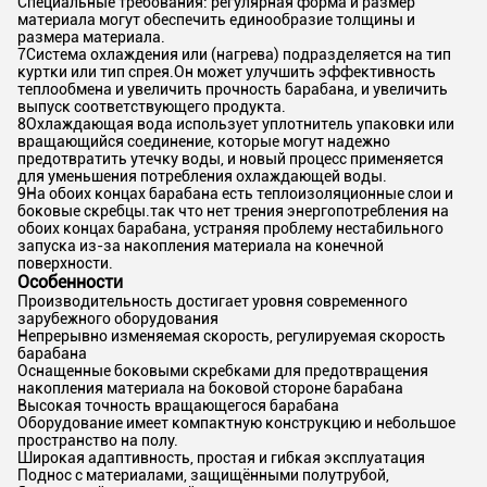
Специальные требования: регулярная форма и размер
материала могут обеспечить единообразие толщины и
размера материала.
7Система охлаждения или (нагрева) подразделяется на тип
куртки или тип спрея.Он может улучшить эффективность
теплообмена и увеличить прочность барабана, и увеличить
выпуск соответствующего продукта.
8Охлаждающая вода использует уплотнитель упаковки или
вращающийся соединение, которые могут надежно
предотвратить утечку воды, и новый процесс применяется
для уменьшения потребления охлаждающей воды.
9На обоих концах барабана есть теплоизоляционные слои и
боковые скребцы.так что нет трения энергопотребления на
обоих концах барабана, устраняя проблему нестабильного
запуска из-за накопления материала на конечной
поверхности.
Особенности
Производительность достигает уровня современного
зарубежного оборудования
Непрерывно изменяемая скорость, регулируемая скорость
барабана
Оснащенные боковыми скребками для предотвращения
накопления материала на боковой стороне барабана
Высокая точность вращающегося барабана
Оборудование имеет компактную конструкцию и небольшое
пространство на полу.
Широкая адаптивность, простая и гибкая эксплуатация
Поднос с материалами, защищёнными полутрубой,