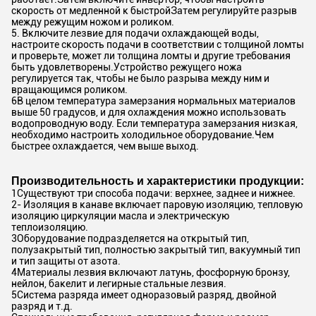
скорость от медленной к быстройЗатем регулируйте разрыв
между режущим ножом и роликом.
5. Включите лезвие для подачи охлаждающей воды,
настроите скорость подачи в соответствии с толщиной ломты
и проверьте, может ли толщина ломты и другие требования
быть удовлетворены.Устройство режущего ножа
регулируется так, чтобы не было разрыва между ним и
вращающимся роликом.
6В целом температура замерзания нормальных материалов
выше 50 градусов, и для охлаждения можно использовать
водопроводную воду. Если температура замерзания низкая,
необходимо настроить холодильное оборудование.Чем
быстрее охлаждается, чем выше выход.
Производительность и характеристики продукции:
1Существуют три способа подачи: верхнее, заднее и нижнее.
2- Изоляция в канаве включает паровую изоляцию, тепловую
изоляцию циркуляции масла и электрическую
теплоизоляцию.
3Оборудование подразделяется на открытый тип,
полузакрытый тип, полностью закрытый тип, вакуумный тип
и тип защиты от азота.
4Материалы лезвия включают латунь, фосфорную бронзу,
нейлон, бакелит и легирные стальные лезвия.
5Система разряда имеет одноразовый разряд, двойной
разряд и т.д.