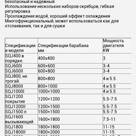
безопасный и надежный
Использование нескольких наборов скребцов, гибкая
регулировка
Прохлаждение водой, хороший эффект охлаждения
Многофункциональный, может использоваться как для
отслаивания, так и для сушки
Мощность
Спецификации
Спецификации барабана
двигателя
С
и модели
мм
KW
К
SQJ400 в
400х400
3
2
порядке.
SQJ600I
600×600
3-4
2
SQJ600II
600×800
3-4
2
SQJ800, не
800×800
4 и 5.5
2
трогай.
SQJ800II
800×1000
4 и 5.5
2
SQJ1000I
1000×1000
4 и 5.5
2
SQJ1200
1200×1200
5.5-7.5
2
покрытие
SQJ1200II
1200×1500
5.5-7.5
2
SQJ1500 л
1500×1500
5.5-7.5
2
SQJ1600
1600×1800
7.5-11
2
вызывающий
SQJ1800
1800×1800
11-15
2
SQJ1800II
1800×2000
11-15
2