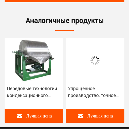
Аналогичные продукты
я
Передовые технологии
Упрощенное
конденсационного
производство, точное
разрезания
охлаждение и нарезание
превращают жидкости в
с нашей машиной
твердые вещества
конденсационной
Лучшая цена
Лучшая цена
кристаллизации