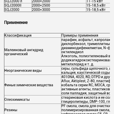
SQJ2000 л
2000×2000
11-15 кВт
2
SQJ2000II
2000×2500
15-18,5 кВт
2
SQJ2000
2000×3000
15-18,5 кВт
2
Применение
Классификация
Примеры применения
парафин, асфальт, капролакта
дихлорбензол, тримеллитный а
диаминодифенилметан, N-фен
Малеиновый ангидрид
октилендиол
органический
Алкоголь, полиэтиленовый вос
додекагидроксистеариновая к
метилхлорид и т. д.
серы, сульфида щелочного, щ
Неорганические виды
кальция, каустической соды, г
4010NA, 4020, RD, DTPD и дру
Aflux, Aktiplest, Z-80, пласти
Финые химические вещества
кобальта серии RC, MOCA, сре
активные агенты, пластиковые
соли палладия, защитный воск 
стеариновая кислота и ее соли
Олеохимикаты
глицеролипиды, DMP-100, глиц
PF смола, смола для очистки, 
Резины
полимеризированная смола, э