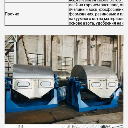
нефтегазовая смола C5-C9
клей на горячем расплаве, эм
пчелиный воск, фосфосиликат
Прочие
формования, резиновые и пла
вакуумного котла,материалы э
основе азота, удобрения на осн