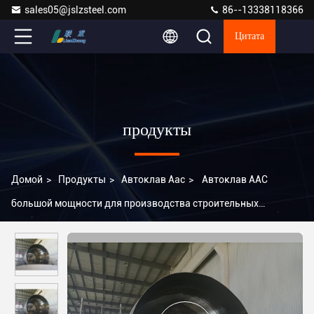
sales05@jslzsteel.com
86--13338118366
Цитата
продукты
Домой
>
Продукты
>
Автоклав Aac
>
Автоклав AAC
большой мощности для производства строительных
материалов