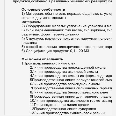
продуктов,особенно в различных химических реакциях хими
Основные особенности
1) Материал: обычно есть нержавеющая сталь, углерод
сплав и другие композиты
материалы.
2) Оборудование железы: уплотнение упаковки и мех
3) типы перемешивания: тип весла, тип турбины, тип 
различных форм перемешивания.
4) Структура: наружное покрытие, наружная половинка
пластина
5) способ отопления: электрическое отопление, паров
6) Спецификация продукта: 0,1 - 20 М3
Мы можем обеспечить
1Производственная линия клея
2Линия производства ненасыщенной смолы
3Линия производства акриловой смолы
4Линия производства смолы из формальдегида 
5Производственная линия полиуретановой смол
6Линия производства эпоксидной смолы
7Производственная линия силиконовых герметик
8Линия производства белого латексного клея
9Производственная линия для горячего плавлени
10Линия производства акрилового герметизатора
11Производственная линия краски
12Производственная линия суперклея
13Линия производства силиконовой резины