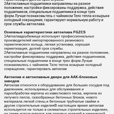
2Автоклавные подшипники направлены на разное
положение, настройки фиксированы поддержка, действия
подшипников, специальные подшипники в конце трех
форм.Лучше познакомьтесь с чайником Тело тепла козырьки
холодный сокращение, гарантируют нормальную работу и
срок службы автоклава.
Основные характеристики автоклава FGZCS
1Автоклавдоубежище использует профессиональных
производителей импортированного резинового
герметического кольца, легкая установка, хорошая
герметизация, долгий срок службы.
2Автоклавные подшипники направлены на разное положение,
настройки фиксированы поддержка, действия подшипников,
специальные подшипники в конце трех форм.Лучше
познакомьтесь с чайником Тело тепла козырьки холодный
сокращение, гарантировать автоклав
Автоклав и автоклавные двери для ААК-блоковых
заводов
Автоклав относится к оборудованию для больших сосудов под
давлением, используемых для обслуживания и
парообработки кирпича из известкового песка, кирпича из
летучего пепла, газообразных бетонных блоков, нового
материала легкой стены,и бетонные трубчатые свайки и
другие строительные изделияВ настоящее время автоклав
используется не только в силикатных строительных изделиях,
он также использовался для паровых изделий в химической