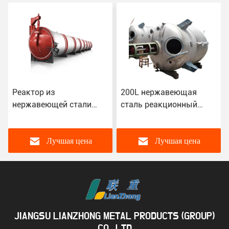
Реактор из
200L нержавеющая
нержавеющей стали
сталь реакционный
AAC Автоклав Контроль
котёл Автоматическая
температуры
клея клея
Электрическая коробка
производственная
Лучшая цена
Лучшая цена
управления Сенсорный
линия
экран
JIANGSU LIANZHONG METAL PRODUCTS (GROUP)
CO., LTD