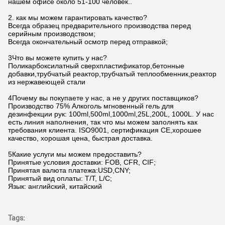
нашем офисе около 51-100 человек..
2. как мы можем гарантировать качество?
Всегда образец предварительного производства перед
серийным производством;
Всегда окончательный осмотр перед отправкой;
3Что вы можете купить у нас?
Поликарбоксилатный сверхпластификатор,бетонные
добавки,трубчатый реактор,трубчатый теплообменник,реактор
из нержавеющей стали
4Почему вы покупаете у нас, а не у других поставщиков?
Производство 75% Алкоголь мгновенный гель для
дезинфекции рук: 100ml,500ml,1000ml,25L,200L, 1000L. У нас
есть линия наполнения, так что мы можем заполнять как
требования клиента. ISO9001, сертификация CE,хорошее
качество, хорошая цена, быстрая доставка.
5Какие услуги мы можем предоставить?
Принятые условия доставки: FOB, CFR, CIF;
Принятая валюта платежа:USD,CNY;
Принятый вид оплаты: T/T, L/C;
Язык: английский, китайский
Tags: