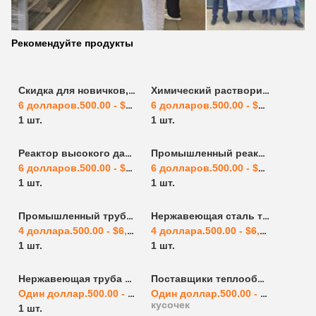
Рекомендуйте продукты
Скидка для новичков, долгосрочные поставки внешних катушек реактора химического реактора реакционного котла Поставщики
Химический растворитель смешиватель реактор из нержавеющей стали химический реактор Реакционный котёл Поставщики Реакционное оборудование из нержавеющей стали
6 долларов.500.00 - $8,000.00
/ кусок
6 долларов.500.00 - $8,000.00
/ к
1 шт.
1 шт.
Реактор высокого давления из нержавеющей стали 1L2L5L10L20L50L100L Химический реактор Реакционный котёл Поставщики
Промышленный реактор аммиака агитатор каталитический реактор химический реактор реакционный котёл Поставщики Нержавеющая сталь Reacti
6 долларов.500.00 - $8,000.00
/ кусок
6 долларов.500.00 - $8,000.00
/ к
1 шт.
1 шт.
Промышленный трубчатый реактор химический реактор из нержавеющей стали
Нержавеющая сталь трубчатый реактор химический реактор Трубчатый реактор 2023 обеспеченный Boke Автоматический высокий теплопередача высокая безопасность
4 доллара.500.00 - $6,000.00
/ кусок
4 доллара.500.00 - $6,000.00
/ ку
1 шт.
1 шт.
Нержавеющая труба стальная теплообменник труба теплообменник охлаждающий теплообменник
Поставщики теплообменников для труб и оболочек
Один доллар.500.00 - $3,000.00
/ кусок
Один доллар.500.00 - $3,000.00
/
кусочек
1 шт.