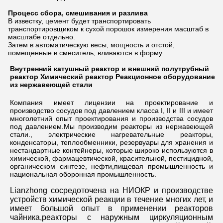
Процесс сбора, смешивания и разлива
В известку, цемент будет транспортировать
транспортировщиком к сухой порошок измерения масштаб в
масштабе отдельно.
Затем в автоматическую весы, мощность и отстой,
помещенные в смеситель, вливаются в форму.
Внутренний катушный реактор и внешний полутрубный 
реактор Химический реактор Реакционное оборудование 
из нержавеющей стали
Компания имеет лицензии на проектирование и 
производство сосудов под давлением класса I, II и III и имеет 
многолетний опыт проектирования и производства сосудов 
под давлением.Мы производим реакторы из нержавеющей 
стали., электрические нагревательные реакторы, 
конденсаторы, теплообменники, резервуары для хранения и 
нестандартные контейнеры, которые широко используются в 
химической, фармацевтической, красительной, пестицидной, 
органическом синтезе, нефти,пищевая промышленность и 
национальная оборонная промышленность.
Lianzhong сосредоточена на НИОКР и производстве 
устройств химической реакции в течение многих лет, и 
имеет большой опыт в применении реакторов 
чайника,реакторы с наружным циркуляционным 