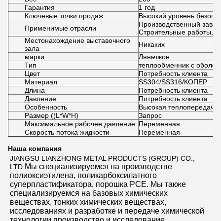
Гарантия
1 год
Ключевые точки продаж
Высокий уровень безопа
Производственный завод,
Применимые отрасли
Строительные работы, 
Местонахождение выставочного
Никаких
зала
марки
Ляньчжон
Тип
теплообменник с оболоч
Цвет
Потребность клиента
Материал
SS304/SS316/КОПЕР
Длина
Потребность клиента
Давление
Потребность клиента
Особенность
Высокая теплопередача
Размер ((L*W*H)
Запрос
Максимальное рабочее давление
Переменная
Скорость потока жидкости
Переменная
Наша компания
JIANGSU LIANZHONG METAL PRODUCTS (GROUP) CO., 
Мы специализируемся на производстве 
LTD.
полиоксиэтилена, поликарбоксилатного 
суперпластификатора, порошка PCE. Мы также 
специализируемся на базовых химических 
веществах, тонких химических веществах, 
исследованиях и разработке и передаче химической 
технологии,производство и исследование 