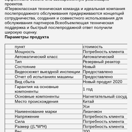
проектов.
4Первоклассная техническая команда и идеальная компания
послепродажного обслуживания придерживаются концепций
сотрудничества, создания и совместного использования для
обслуживания партнеров.Всеобъемлющая техническая
поддержка и быстрый послепродажной ответ получили
широкую оценку.
Параметры продукта
пункт
стоимость
Мощность
Потребность клиента
Автоматический класс
Автоматический
Тип
Резервный реактор
Состояние
Новый
Видеосюжет выездной инспекции
Предоставлено
Отчет об испытаниях машины
Предоставлено
Вид сбыта
Новый продукт 2020
Гарантия на основные
1 год
компоненты
Основные компоненты
Нагнетательный сосуд, 
Место происхождения
Китай
Уси
Наименование марки
Лианчжон
Напряжение
Потребность клиента
Сила
Потребность клиента
Размер ((L*W*H)
Потребность клиента
Вес
200