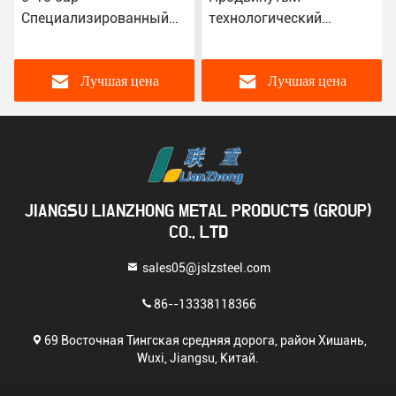
технологический
фармацевтическая и
реакционный автоклав
пищевая
для химической
промышленность
обработки
Автоклавная реакция
Лучшая цена
Лучшая цена
JIANGSU LIANZHONG METAL PRODUCTS (GROUP)
CO., LTD
sales05@jslzsteel.com
86--13338118366
69 Восточная Тингская средняя дорога, район Хишань,
Wuxi, Jiangsu, Китай.