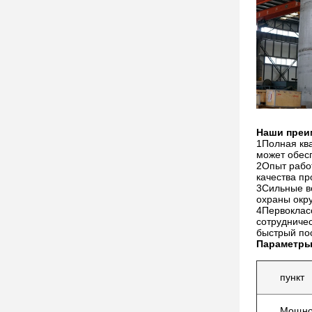
Наши преи
1Полная кв
может обес
2Опыт работ
качества пр
3Сильные во
охраны окр
4Первоклас
сотрудниче
быстрый по
Параметры
пункт
Мощно