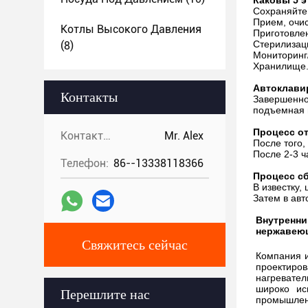
Каковы 5 
Сохраняйте
Прием, очис
Котлы Высокого Давления
Приготовлен
Стерилизаци
(8)
Мониторинг/
Хранилище
Автоклави
Контакты
Завершенное
подъемная м
Процесс о
Контакты:
Mr. Alex
После того,
После 2-3 ч
Телефон:
86--13338118366
Процесс с
В известку,
Затем в авт
Внутренни
нержавею
Свяжитесь сейчас
Компания и
проектиро
нагревате
широко ис
Перешлите нас
промышлен