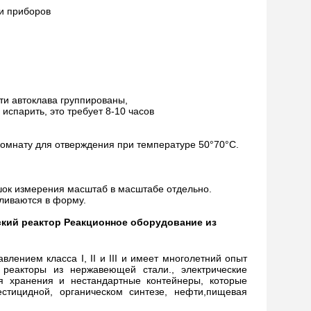
и приборов
ти автоклава группированы,
испарить, это требует 8-10 часов
 комнату для отверждения при температуре 50°70°C.
ошок измерения масштаб в масштабе отдельно.
вливаются в форму.
кий реактор Реакционное оборудование из 
ением класса I, II и III и имеет многолетний опыт 
реакторы из нержавеющей стали., электрические 
я хранения и нестандартные контейнеры, которые 
стицидной, органическом синтезе, нефти,пищевая 