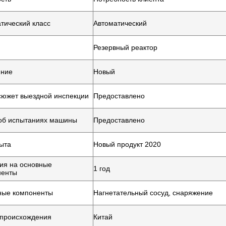
тический класс
Автоматический
Резервный реактор
яние
Новый
южет выездной инспекции
Предоставлено
об испытаниях машины
Предоставлено
ыта
Новый продукт 2020
ия на основные
1 год
ненты
ные компоненты
Нагнетательный сосуд, снаряжение
 происхождения
Китай