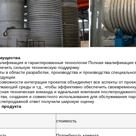
мущества
алификация и гарантированные технологии Полная квалификация в
печить сильную техническую поддержку.
ы в области разработки, производства и производства специальн
одукции.
зможности интеграции проектов объединяют все аспекты от проект
ужающей среды и т.д., чтобы эффективно обеспечить своевременн
сная техническая команда и идеальная компания послепродажног
ства, создания и совместного использования для обслуживания п
слепродажной ответ получили широкую оценку.
 продукта
стоимость
сть
Потребность клиента