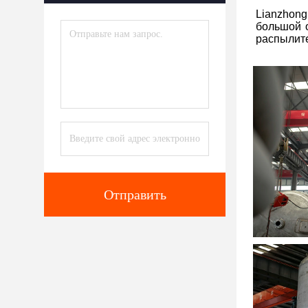
Lianzhong
большой 
распылите
Отправить