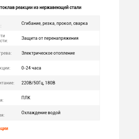
токлав реакции из нержавеющей стали
Сгибание, резка, прокол, сварка
:
сти
Защита от перенапряжения
сти:
грева:
Электрическое отопление
кции:
0-24 часа
итание:
220В/50Гц, 180В
ПЛК
я:
Охлаждение водой
я:
ации