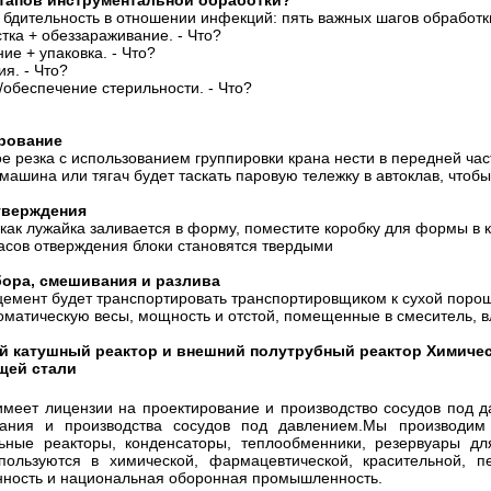
этапов инструментальной обработки?
 бдительность в отношении инфекций: пять важных шагов обработк
тка + обеззараживание. - Что?
ие + упаковка. - Что?
я. - Что?
обеспечение стерильности. - Что?
.
рование
 резка с использованием группировки крана нести в передней час
ашина или тягач будет таскать паровую тележку в автоклав, чтобы 
тверждения
 как лужайка заливается в форму, поместите коробку для формы в
асов отверждения блоки становятся твердыми
бора, смешивания и разлива
 цемент будет транспортировать транспортировщиком к сухой пор
оматическую весы, мощность и отстой, помещенные в смеситель, 
й катушный реактор и внешний полутрубный реактор Химичес
щей стали
меет лицензии на проектирование и производство сосудов под давл
вания и производства сосудов под давлением.Мы производим 
льные реакторы, конденсаторы, теплообменники, резервуары дл
пользуются в химической, фармацевтической, красительной, пе
ность и национальная оборонная промышленность.