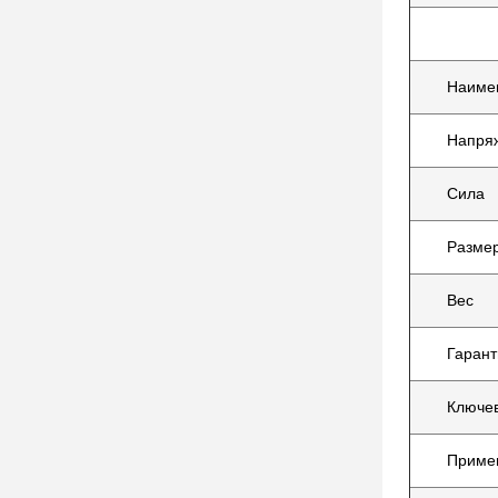
Наиме
Напря
Сила
Размер
Вес
Гарант
Ключев
Приме