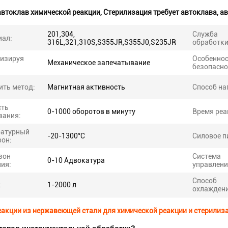
автоклав химической реакции
,
Стерилизация требует автоклава
,
ав
201,304,
Служба
иал:
316L,321,310S,S355JR,S355J0,S235JR
обработки
тизируя
Особенно
Механическое запечатывание
безопасно
ть метод:
Магнитная активность
Способ на
сть
0-1000 оборотов в минуту
Время реа
вания:
ратурный
-20-1300°C
Силовое п
он:
зон
Система
0-10 Адвокатура
ия:
управлени
Способ
:
1-2000 л
охлаждени
еакции из нержавеющей стали для химической реакции и стерилиз