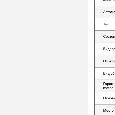
Автома
Тип
Состо
Видеос
Отчет 
Вид сб
Гарант
компо
Основ
Место