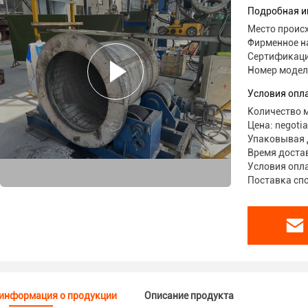
Подробная и
Место проис
Фирменное н
Сертификаци
Номер модел
Условия опл
Количество м
Цена: negotia
Упаковывая 
Время достав
Условия оплат
Поставка спо
информация о продукции
Описание продукта