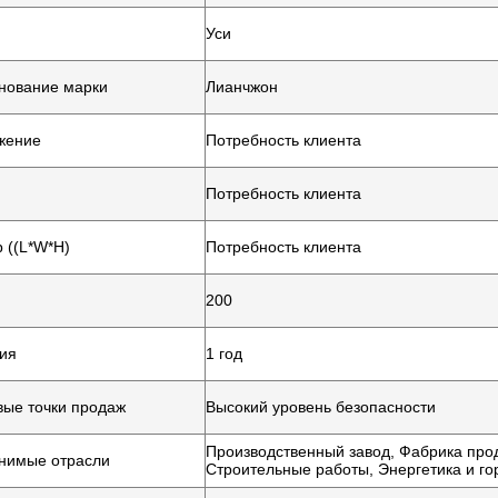
Уси
нование марки
Лианчжон
жение
Потребность клиента
Потребность клиента
 ((L*W*H)
Потребность клиента
200
ия
1 год
ые точки продаж
Высокий уровень безопасности
Производственный завод, Фабрика прод
нимые отрасли
Строительные работы, Энергетика и 