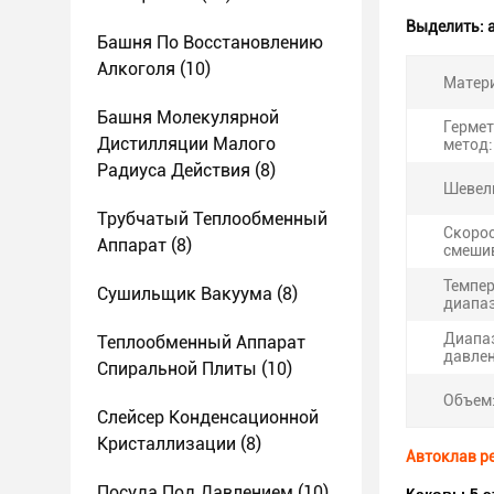
Выделить:
Башня По Восстановлению
Алкоголя
(10)
Матер
Башня Молекулярной
Герме
Дистилляции Малого
метод:
Радиуса Действия
(8)
Шевели
Трубчатый Теплообменный
Скоро
Аппарат
(8)
смеши
Темпе
Сушильщик Вакуума
(8)
диапаз
Диапа
Теплообменный Аппарат
давлен
Спиральной Плиты
(10)
Объем
Слейсер Конденсационной
Кристаллизации
(8)
Автоклав р
Посуда Под Давлением
(10)