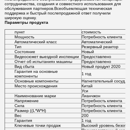
сотрудничества, создания и совместного использования для
обслуживания партнеров.Всеобъемлющая техническая
поддержка и быстрый послепродажной ответ получили
широкую оценку.
Параметры продукта
пункт
стоимость
Мощность
Потребность клиента
Автоматический класс
Автоматический
Тип
Резервный реактор
Состояние
Новый
Видеосюжет выездной инспекции
Предоставлено
Отчет об испытаниях машины
Предоставлено
Вид сбыта
Новый продукт 2020
Гарантия на основные
1 год
компоненты
Основные компоненты
Нагнетательный сосуд, 
Место происхождения
Китай
Уси
Наименование марки
Лианчжон
Напряжение
Потребность клиента
Сила
Потребность клиента
Размер ((L*W*H)
Потребность клиента
Вес
200
Гарантия
1 год
Ключевые точки продаж
Высокий уровень безопа