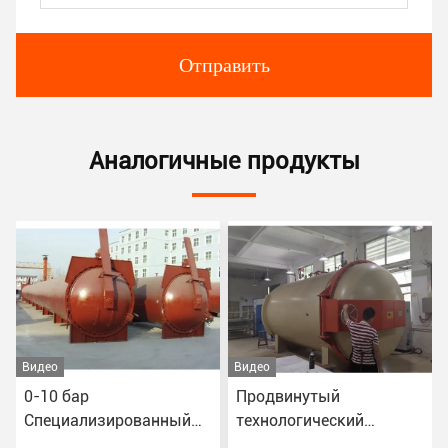
Отправить
Аналогичные продукты
Видео
Видео
Продвинутый
Химическая
й
технологический
фармацевтическая и
реакционный автоклав
пищевая