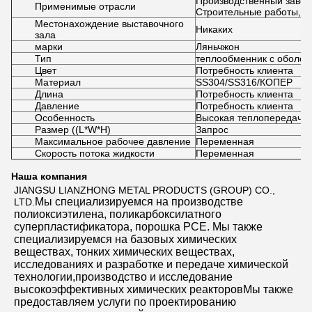
Производственный завод,
Применимые отрасли
Строительные работы, 
Местонахождение выставочного
Никаких
зала
марки
Ляньчжон
Тип
теплообменник с оболоч
Цвет
Потребность клиента
Материал
SS304/SS316/КОПЕР
Длина
Потребность клиента
Давление
Потребность клиента
Особенность
Высокая теплопередача
Размер ((L*W*H)
Запрос
Максимальное рабочее давление
Переменная
Скорость потока жидкости
Переменная
Наша компания
JIANGSU LIANZHONG METAL PRODUCTS (GROUP) CO., 
Мы специализируемся на производстве 
LTD.
полиоксиэтилена, поликарбоксилатного 
суперпластификатора, порошка PCE. Мы также 
специализируемся на базовых химических 
веществах, тонких химических веществах, 
исследованиях и разработке и передаче химической 
технологии,производство и исследование 
высокоэффективных химических реакторовМы также 
предоставляем услуги по проектированию 