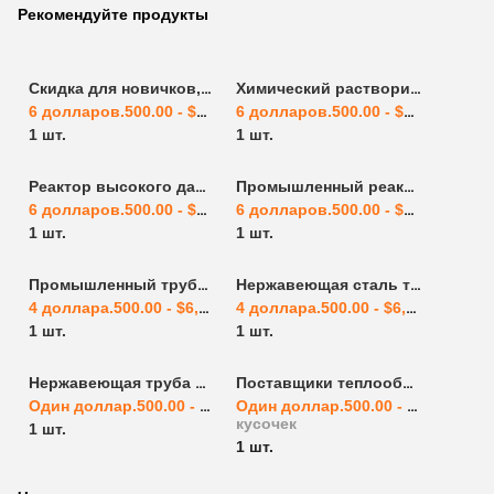
Рекомендуйте продукты
Скидка для новичков, долгосрочные поставки внешних катушек реактора химического реактора реакционного котла Поставщики
Химический растворитель смешиватель реактор из нержавеющей стали химический реактор Реакционный котёл Поставщики Реакционное оборудование из нержавеющей стали
6 долларов.500.00 - $8,000.00
/ кусок
6 долларов.500.00 - $8,000.00
/ к
1 шт.
1 шт.
Реактор высокого давления из нержавеющей стали 1L2L5L10L20L50L100L Химический реактор Реакционный котёл Поставщики
Промышленный реактор аммиака агитатор каталитический реактор химический реактор реакционный котёл Поставщики Нержавеющая сталь Reacti
6 долларов.500.00 - $8,000.00
/ кусок
6 долларов.500.00 - $8,000.00
/ к
1 шт.
1 шт.
Промышленный трубчатый реактор химический реактор из нержавеющей стали
Нержавеющая сталь трубчатый реактор химический реактор Трубчатый реактор 2023 обеспеченный Boke Автоматический высокий теплопередача высокая безопасность
4 доллара.500.00 - $6,000.00
/ кусок
4 доллара.500.00 - $6,000.00
/ ку
1 шт.
1 шт.
Нержавеющая труба стальная теплообменник труба теплообменник охлаждающий теплообменник
Поставщики теплообменников для труб и оболочек
Один доллар.500.00 - $3,000.00
/ кусок
Один доллар.500.00 - $3,000.00
/
кусочек
1 шт.
1 шт.