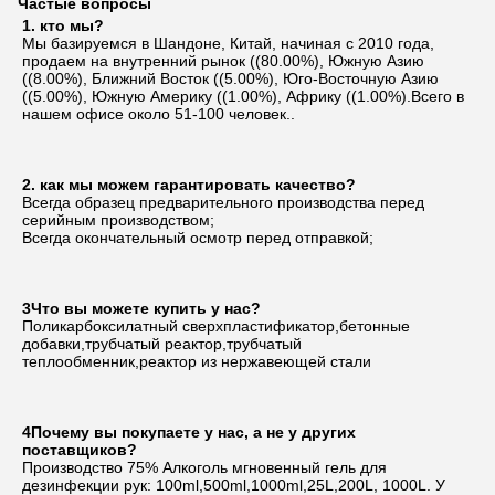
Частые вопросы
1. кто мы?
Мы базируемся в Шандоне, Китай, начиная с 2010 года, 
продаем на внутренний рынок ((80.00%), Южную Азию 
((8.00%), Ближний Восток ((5.00%), Юго-Восточную Азию 
((5.00%), Южную Америку ((1.00%), Африку ((1.00%).Всего в 
нашем офисе около 51-100 человек..
2. как мы можем гарантировать качество?
Всегда образец предварительного производства перед 
серийным производством;
Всегда окончательный осмотр перед отправкой;
3Что вы можете купить у нас?
Поликарбоксилатный сверхпластификатор,бетонные 
добавки,трубчатый реактор,трубчатый 
теплообменник,реактор из нержавеющей стали
4Почему вы покупаете у нас, а не у других 
поставщиков?
Производство 75% Алкоголь мгновенный гель для 
дезинфекции рук: 100ml,500ml,1000ml,25L,200L, 1000L. У 