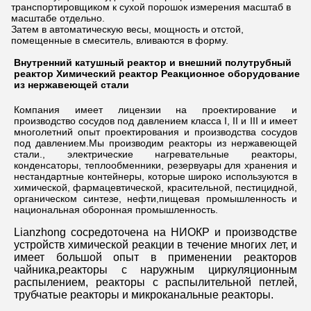
транспортировщиком к сухой порошок измерения масштаб в
масштабе отдельно.
Затем в автоматическую весы, мощность и отстой,
помещенные в смеситель, вливаются в форму.
Внутренний катушный реактор и внешний полутрубный 
реактор Химический реактор Реакционное оборудование 
из нержавеющей стали
Компания имеет лицензии на проектирование и 
производство сосудов под давлением класса I, II и III и имеет 
многолетний опыт проектирования и производства сосудов 
под давлением.Мы производим реакторы из нержавеющей 
стали., электрические нагревательные реакторы, 
конденсаторы, теплообменники, резервуары для хранения и 
нестандартные контейнеры, которые широко используются в 
химической, фармацевтической, красительной, пестицидной, 
органическом синтезе, нефти,пищевая промышленность и 
национальная оборонная промышленность.
Lianzhong сосредоточена на НИОКР и производстве 
устройств химической реакции в течение многих лет, и 
имеет большой опыт в применении реакторов 
чайника,реакторы с наружным циркуляционным 
распылением, реакторы с распылительной петлей, 
трубчатые реакторы и микроканальные реакторы.