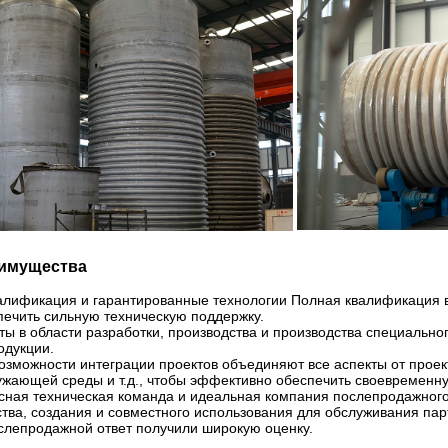
имущества
алификация и гарантированные технологии Полная квалификация в
печить сильную техническую поддержку.
ы в области разработки, производства и производства специальн
одукции.
зможности интеграции проектов объединяют все аспекты от проект
ужающей среды и т.д., чтобы эффективно обеспечить своевременн
сная техническая команда и идеальная компания послепродажног
ства, создания и совместного использования для обслуживания п
слепродажной ответ получили широкую оценку.