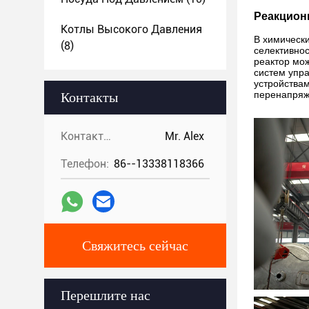
Реакцион
Котлы Высокого Давления
В химическ
(8)
селективно
реактор мо
систем упр
устройства
перенапряж
Контакты
Контакты:
Mr. Alex
Телефон:
86--13338118366
Свяжитесь сейчас
Перешлите нас