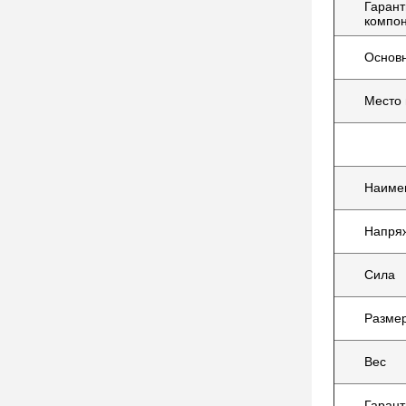
Гарант
компо
Основ
Место
Наиме
Напря
Сила
Размер
Вес
Гарант