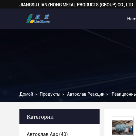
JIANGSU LIANZHONG METAL PRODUCTS (GROUP) CO., LTD
Hom
Домой
>
Продукты
>
Автоклав Реакции
>
Реакционны
Категории
Автоклав Aac
(40)