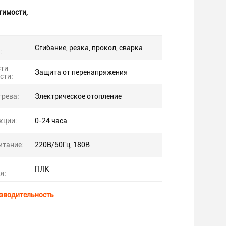
тимости
,
Сгибание, резка, прокол, сварка
:
сти
Защита от перенапряжения
сти:
грева:
Электрическое отопление
кции:
0-24 часа
итание:
220В/50Гц, 180В
ПЛК
я:
зводительность