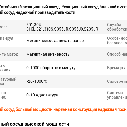
Устойчивый реакционный сосуд
,
Реакционный сосуд большой вмес
й сосуд надежной производительности
201,304,
Служба
иал:
316L,321,310S,S355JR,S355J0,S235JR
обработки
тизируя
Особенно
Механическое запечатывание
безопасно
ть метод:
Магнитная активность
Способ на
сть
0-1000 оборотов в минуту
Время реа
вания:
ратурный
-20-1300°C
Силовое п
он:
зон
Система
0-10 Адвокатура
ия:
управлени
й сосуд большой мощности надежная конструкция надежная прои
ный сосуд высокой мощности