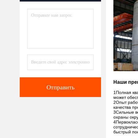
Наши пре
Отправить
1Полная кв
может обес
2Опыт работ
качества пр
3Сильные во
охраны окр
4Первоклас
сотрудниче
быстрый по