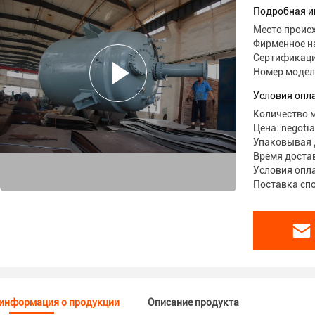
производ
Подробная и
Место проис
Фирменное н
Сертификаци
Номер модел
Условия опл
Количество м
Цена: negotia
Упаковывая 
Время достав
Условия оплат
Поставка спо
информация о продукции
Описание продукта