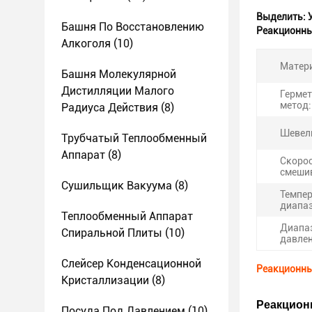
Выделить:
Башня По Восстановлению
Реакционны
Алкоголя
(10)
Матер
Башня Молекулярной
Дистилляции Малого
Герме
метод:
Радиуса Действия
(8)
Шевели
Трубчатый Теплообменный
Аппарат
(8)
Скоро
смеши
Сушильщик Вакуума
(8)
Темпе
диапаз
Теплообменный Аппарат
Диапа
Спиральной Плиты
(10)
давлен
Слейсер Конденсационной
Реакционны
Кристаллизации
(8)
Реакцион
Посуда Под Давлением
(10)