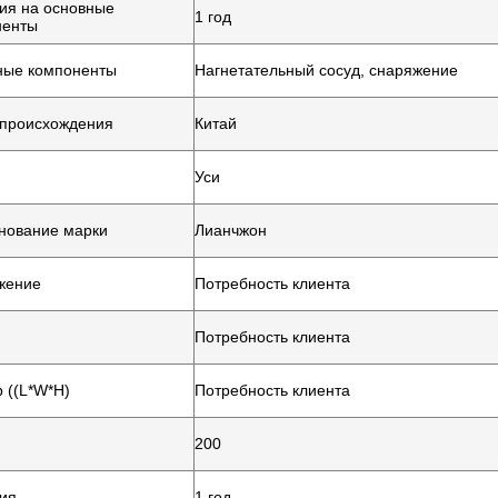
ия на основные
1 год
ненты
ные компоненты
Нагнетательный сосуд, снаряжение
 происхождения
Китай
Уси
нование марки
Лианчжон
жение
Потребность клиента
Потребность клиента
 ((L*W*H)
Потребность клиента
200
ия
1 год