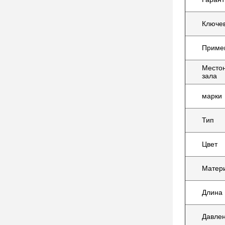
Ключев
Приме
Местон
зала
марки
Тип
Цвет
Матер
Длина
Давле