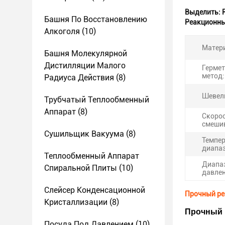
Выделить:
Башня По Восстановлению
Реакционны
Алкоголя
(10)
Матер
Башня Молекулярной
Дистилляции Малого
Герме
метод:
Радиуса Действия
(8)
Шевели
Трубчатый Теплообменный
Аппарат
(8)
Скоро
смеши
Сушильщик Вакуума
(8)
Темпе
диапаз
Теплообменный Аппарат
Диапа
Спиральной Плиты
(10)
давлен
Слейсер Конденсационной
Прочный ре
Кристаллизации
(8)
Прочный 
Посуда Под Давлением
(10)