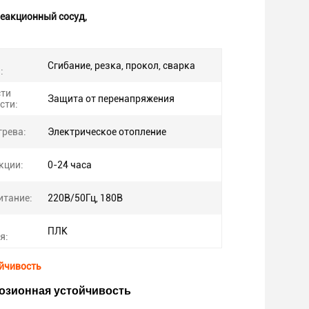
еакционный сосуд
,
Сгибание, резка, прокол, сварка
:
сти
Защита от перенапряжения
сти:
грева:
Электрическое отопление
кции:
0-24 часа
итание:
220В/50Гц, 180В
ПЛК
я:
ойчивость
озионная устойчивость