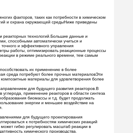
многих факторов, таких как потребности в химическом
логий и охрана окружающей средыНиже приведены
ии реакторных технологий.Большие данные и
ми, способными автоматически учиться и
е точного и эффективного управления
метры работы, оптимизировать реакционные процессы
реакции в режиме реального времени, тем самым
способствовать их применению в более
ная среда потребуют более прочных материаловЭти
и композитные материалы для удовлетворения более
направлением для будущего развития реакторов.В
 углерода, применение реакторов в области синтеза
еобразования биомассы и т.д. будет продолжать
ользование энергии и меньшее воздействие на
я.
равлениями для будущего проектирования
аптироваться к потребностям химических реакций
может гибко регулировать масштаб реакции в
даптивность химического производства.