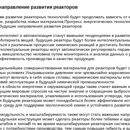
направление развития реакторов
ве развитие реакторных технологий будет продолжать зависеть от 
ве, разработка новых материалов,Прогресс энергетических техно
будущие направления развития реакторов.
 интеллект и автоматизация станут важными тенденциями в развит
 Интернета вещей, будущие реакторы будут более интеллектуальны
ься к различным процессам химических реакций и достигать боле
теллектуальные реакторы могут автоматически регулировать пара
ь вмешательство человека путем мониторинга и анализа данных о 
фективность производства и качество продукции.
 дальнейшее совершенствование материалов для реакторов будет 
ных условиях.Ультравысокое давление или чрезвычайно коррозион
могут включать в себя новые сплавы, керамические материалы ил
ловий эксплуатации в будущей химической промышленности.
 в области энергетики и окружающей среды также станет важным 
стущим мировым спросом на чистую энергию и сокращение выбросов
етических материалов, улавливания и использования углерода, пр
я.Будущим реакторам может понадобиться более эффективное исп
среду для поддержки экологической химии и устойчивого развити
, модульность и масштабируемость также могут стать важными нап
дульная конструкция может сделать реакторы более гибкими и ад
штабов и типовВ то же время масштабируемая реакторная система 
и с потребностями производства, тем самым повышая гибкость и а