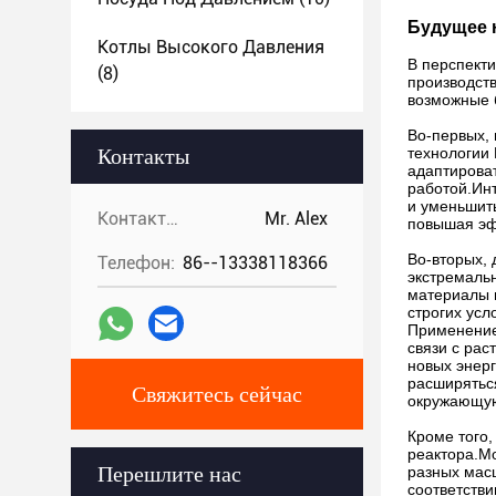
Будущее 
Котлы Высокого Давления
В перспекти
(8)
производст
возможные 
Во-первых,
Контакты
технологии
адаптироват
работой.Ин
и уменьшит
Контакты:
Mr. Alex
повышая эф
Во-вторых,
Телефон:
86--13338118366
экстремаль
материалы 
строгих ус
Применение
связи с ра
новых энерг
расширятьс
Свяжитесь сейчас
окружающую 
Кроме того
реактора.Мо
Перешлите нас
разных мас
соответстви