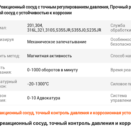
Реакционный сосуд с точным регулированием давления
,
Прочный р
й сосуд с устойчивостью к коррозии
201,304,
Служба
иал:
316L,321,310S,S355JR,S355J0,S235JR
обработки
тизируя
Особенно
Механическое запечатывание
безопасно
ть метод:
Магнитная активность
Способ на
сть
0-1000 оборотов в минуту
Время реа
вания:
ратурный
-20-1300°C
Силовое п
он:
зон
Система
0-10 Адвокатура
ия:
управлени
акционный сосуд, точный контроль давления и коррозионная уст
реакционный сосуд, точный контроль давления и корр