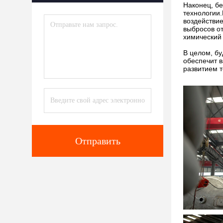
Наконец, б
технологии
воздействи
выбросов от
химический 
В целом, б
обеспечит 
развитием т
Отправить