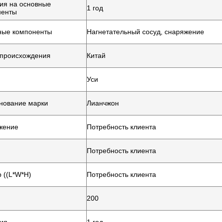
ия на основные
1 год
ненты
ные компоненты
Нагнетательный сосуд, снаряжение
 происхождения
Китай
Уси
нование марки
Лианчжон
жение
Потребность клиента
Потребность клиента
 ((L*W*H)
Потребность клиента
200
ия
1 год