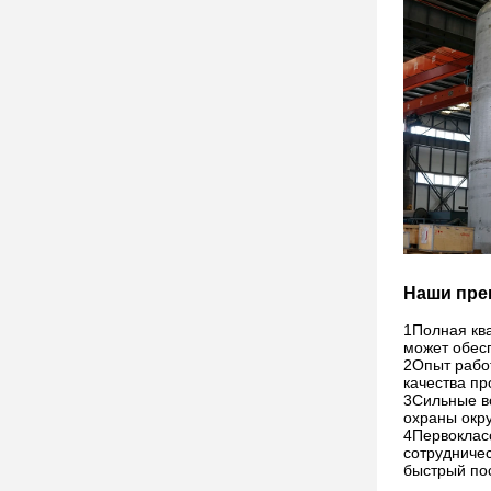
Наши пре
1Полная кв
может обес
2Опыт работ
качества пр
3Сильные во
охраны окр
4Первоклас
сотрудниче
быстрый по