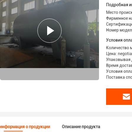
Подробная и
Место проис
Фирменное н
Сертификаци
Номер модел
Условия опл
Количество м
Цена: negotia
Упаковывая 
Время достав
Условия оплат
Поставка спо
информация о продукции
Описание продукта