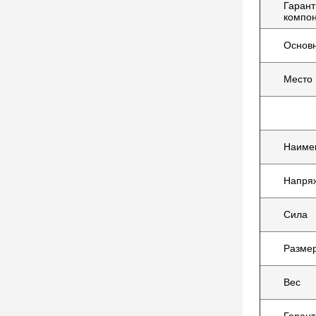
Гарант
компо
Основ
Место
Наиме
Напря
Сила
Размер
Вес
Гарант