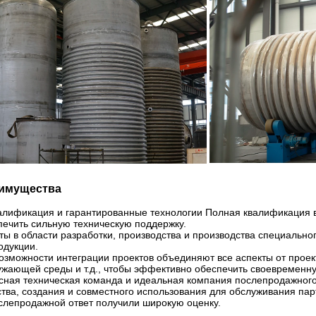
имущества
алификация и гарантированные технологии Полная квалификация в
печить сильную техническую поддержку.
ы в области разработки, производства и производства специальн
одукции.
зможности интеграции проектов объединяют все аспекты от проект
ужающей среды и т.д., чтобы эффективно обеспечить своевременн
сная техническая команда и идеальная компания послепродажног
ства, создания и совместного использования для обслуживания п
слепродажной ответ получили широкую оценку.