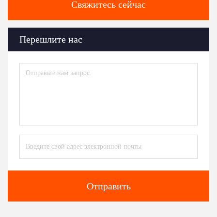
Частые вопросы
1. кто мы?
Мы базируемся в Шандоне, Китай, начиная с 2010 года,
продаем на внутренний рынок ((80.00%), Южную Азию
((8.00%), Ближний Восток ((5.00%), Юго-Восточную Азию
((5.00%), Южную Америку ((1.00%), Африку ((1.00%).Всего в
нашем офисе около 51-100 человек..
2. как мы можем гарантировать качество?
Всегда образец предварительного производства перед
серийным производством;
Всегда окончательный осмотр перед отправкой;
3Что вы можете купить у нас?
Поликарбоксилатный сверхпластификатор,бетонные
добавки,трубчатый реактор,трубчатый теплообменник,реактор
из нержавеющей стали
4Почему вы покупаете у нас, а не у других поставщиков?
Производство 75% Алкоголь мгновенный гель для
дезинфекции рук: 100ml,500ml,1000ml,25L,200L, 1000L. У нас
есть линия наполнения, так что мы можем заполнять как