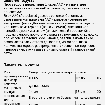
Описание продукта
Производственная линия блоков AAC и машины для
изготовления кирпича AAC и производственная линия
панелей AAC
Блок AAC (Autoclaved gaseous concrete) Основными
сырьевыми материалами AAC являются кремниевые
материалы (песок,Летучая зола и силиконовые отходы) и
кальциевые материалы (ваша и цемент), смешанные с
пенообразующим агентом (алюминиевый порошок)Это
продукт легкого пористого силиката с помощью следующих
процессов: заготовка, смешивание, разлив, закаливание,
резка, автоклав и отверждение и т.д.Из-за большого
количества хорошо распределенных крошечных пор после
пенирования, это называется автоклавный газированный
бетон.
Параметры продукта
Имя
Спецификации и параметры модели
промежуточный
Φ1.65
Φ2.05
Φ2.2
диаметр
качество
Q345R 16Mn
материала
толщина
14 мм
16 мм
20 м
эффективная
В соответствии с требованиями пользователя
длина
проектная