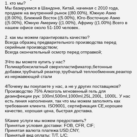
Lianzhong производит реакционные сосуды/реакторы с пол
подходящего для химических, фармацевтических, пищевых 
продуктов,особенно в различных химических реакциях хими
Основные особенности
1) Материал: обычно есть нержавеющая сталь, углерод
сплав и другие композиты
материалы.
2) Оборудование железы: уплотнение упаковки и мех
3) типы перемешивания: тип весла, тип турбины, тип 
различных форм перемешивания.
4) Структура: наружное покрытие, наружная половинка
пластина
5) способ отопления: электрическое отопление, паров
6) Спецификация продукта: 0,1 - 20 М3
Мы можем обеспечить
1Производственная линия клея