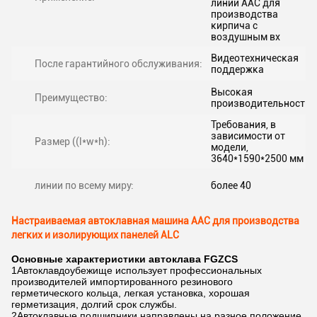
линии AAC для
производства
кирпича с
воздушным вх
Видеотехническая
После гарантийного обслуживания:
поддержка
Высокая
Преимущество:
производительность
Требования, в
зависимости от
Размер ((l*w*h):
модели,
3640*1590*2500 мм
линии по всему миру:
более 40
Настраиваемая автоклавная машина AAC для производства
легких и изолирующих панелей ALC
Основные характеристики автоклава FGZCS
1Автоклавдоубежище использует профессиональных
производителей импортированного резинового
герметического кольца, легкая установка, хорошая
герметизация, долгий срок службы.
2Автоклавные подшипники направлены на разное положение,