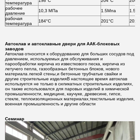
198°C
204°C
204°
температура
рабочее
10,3 МПа
1.5Мпа
1.5М
давление
рабочая
184°C
201°С
201°
температура
Автоклав и автоклавные двери для ААК-блоковых
заводов
Автоклав относится к оборудованию для больших сосудов под
давлением, используемых для обслуживания и
парообработки кирпича из известкового песка, кирпича из
летучего пепла, газообразных бетонных блоков, нового
материала легкой стены,и бетонные трубчатые свайки и
другие строительные изделияВ настоящее время автоклав
используется не только в силикатных строительных изделиях,
он также использовался для паровых изделий в химической
промышленности, медицине, каучуке, древесине, гипсе,
стекле, теплоизоляционных материалах,текстильные изделия,
военная промышленность и другие области
Семинар