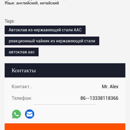
2Линия производства ненасыщенной смолы
3Линия производства акриловой смолы
4Линия производства смолы из формальдегида 
5Производственная линия полиуретановой смол
6Линия производства эпоксидной смолы
7Производственная линия силиконовых герметик
8Линия производства белого латексного клея
9Производственная линия для горячего плавлени
10Линия производства акрилового герметизатора
11Производственная линия краски
12Производственная линия суперклея
13Линия производства силиконовой резины
Опаковка продукта