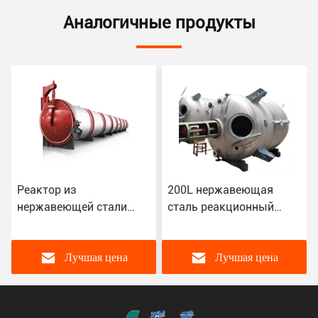
требования клиента. ISO9001, сертификация CE,хорошее
качество, хорошая цена, быстрая доставка.
5Какие услуги мы можем предоставить?
Принятые условия доставки: FOB, CFR, CIF;
Принятая валюта платежа:USD,CNY;
Принятый вид оплаты: T/T, L/C;
Язык: английский, китайский
Tags:
Автоклав из нержавеющей стали AAC
реакционный чайник из нержавеющей стали
автоклав aac
Контакты
Контакты:
Mr. Alex
Телефон:
86--13338118366