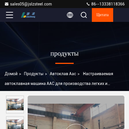
sales05@jslzsteel.com
86--13338118366
Цитата
продукты
Домой
>
Продукты
>
Автоклав Aac
>
Настраиваемая
автоклавная машина AAC для производства легких и
изолирующих панелей ALC