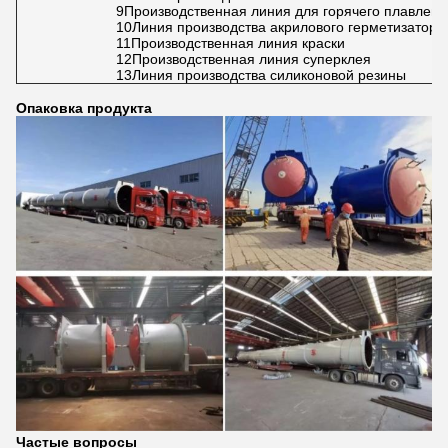
Профессиональные технологии, богатый опыт и много
партнеров.
После почти двух десятилетий развития компания накопила
богатый опыт в производстве химического оборудования и
проекта
Мы используем наш богатый опыт и профессиональные
возможности, чтобы помочь нашим партнерам.
Успеть.
Подробная информация о продукции