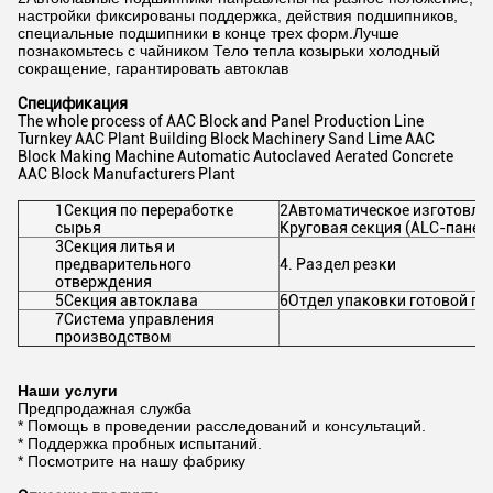
настройки фиксированы поддержка, действия подшипников,
специальные подшипники в конце трех форм.Лучше
познакомьтесь с чайником Тело тепла козырьки холодный
сокращение, гарантировать автоклав
Спецификация
The whole process of AAC Block and Panel Production Line
Turnkey AAC Plant Building Block Machinery Sand Lime AAC
Block Making Machine Automatic Autoclaved Aerated Concrete
AAC Block Manufacturers Plant
1Секция по переработке
2Автоматическое изготовлен
сырья
Круговая секция (ALC-панел
3Секция литья и
предварительного
4. Раздел резки
отверждения
5Секция автоклава
6Отдел упаковки готовой пр
7Система управления
производством
Наши услуги
Предпродажная служба
* Помощь в проведении расследований и консультаций.
* Поддержка пробных испытаний.
* Посмотрите на нашу фабрику