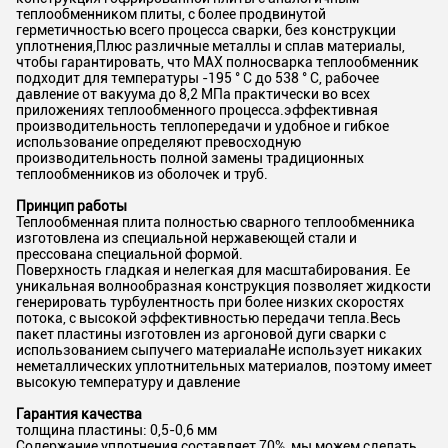
теплообменником плиты, с более продвинутой
герметичностью всего процесса сварки, без конструкции
уплотнения,Плюс различные металлы и сплав материалы,
чтобы гарантировать, что MAX полносварка теплообменник
подходит для температуры -195 ° C до 538 ° C, рабочее
давление от вакуума до 8,2 МПа практически во всех
приложениях теплообменного процесса.эффективная
производительность теплопередачи и удобное и гибкое
использование определяют превосходную
производительность полной замены традиционных
теплообменников из оболочек и труб.
Принцип работы
Теплообменная плита полностью сварного теплообменника
изготовлена из специальной нержавеющей стали и
прессована специальной формой.
Поверхность гладкая и нелегкая для масштабирования. Ее
уникальная волнообразная конструкция позволяет жидкости
генерировать турбулентность при более низких скоростях
потока, с высокой эффективностью передачи тепла.Весь
пакет пластины изготовлен из аргоновой дуги сварки с
использованием сыпучего материалаНе использует никаких
неметаллических уплотнительных материалов, поэтому имеет
высокую температуру и давление
Гарантия качества
толщина пластины: 0,5-0,6 мм
Содержание уплотнения составляет 70%, мы можем сделать