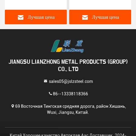
углеродистой стали для
теплообменник для
всех процессов
химического
теплообмена
производства
Лучшая цена
Лучшая цена
JIANGSU LIANZHONG METAL PRODUCTS (GROUP)
CO., LTD
sales05@jslzsteel.com
86--13338118366
69 Восточная Тингская средняя дорога, район Хишань,
Wuxi, Jiangsu, Китай.
Китай Хорошее качество Автоклав Aac Доставщик. 2024-