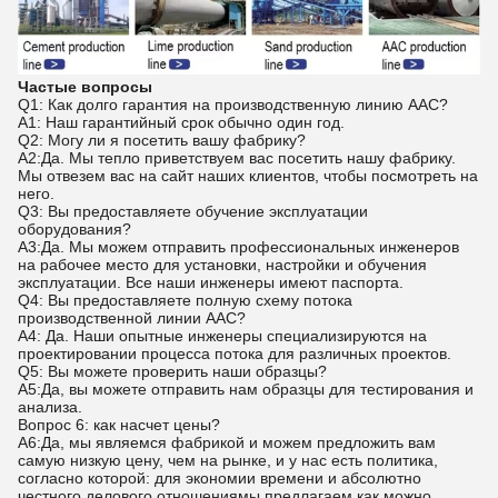
Частые вопросы
Q1: Как долго гарантия на производственную линию AAC?
A1: Наш гарантийный срок обычно один год.
Q2: Могу ли я посетить вашу фабрику?
A2:Да. Мы тепло приветствуем вас посетить нашу фабрику.
Мы отвезем вас на сайт наших клиентов, чтобы посмотреть на
него.
Q3: Вы предоставляете обучение эксплуатации
оборудования?
A3:Да. Мы можем отправить профессиональных инженеров
на рабочее место для установки, настройки и обучения
эксплуатации. Все наши инженеры имеют паспорта.
Q4: Вы предоставляете полную схему потока
производственной линии AAC?
A4: Да. Наши опытные инженеры специализируются на
проектировании процесса потока для различных проектов.
Q5: Вы можете проверить наши образцы?
A5:Да, вы можете отправить нам образцы для тестирования и
анализа.
Вопрос 6: как насчет цены?
A6:Да, мы являемся фабрикой и можем предложить вам
самую низкую цену, чем на рынке, и у нас есть политика,
согласно которой: для экономии времени и абсолютно
честного делового отношениямы предлагаем как можно