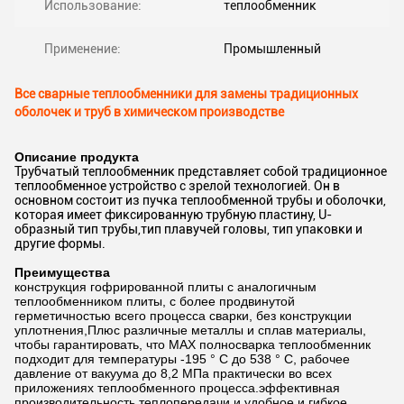
Использование:
теплообменник
Применение:
Промышленный
Все сварные теплообменники для замены традиционных
оболочек и труб в химическом производстве
Описание продукта
Трубчатый теплообменник представляет собой традиционное
теплообменное устройство с зрелой технологией. Он в
основном состоит из пучка теплообменной трубы и оболочки,
которая имеет фиксированную трубную пластину, U-
образный тип трубы,тип плавучей головы, тип упаковки и
другие формы.
Преимущества
конструкция гофрированной плиты с аналогичным
теплообменником плиты, с более продвинутой
герметичностью всего процесса сварки, без конструкции
уплотнения,Плюс различные металлы и сплав материалы,
чтобы гарантировать, что MAX полносварка теплообменник
подходит для температуры -195 ° C до 538 ° C, рабочее
давление от вакуума до 8,2 МПа практически во всех
приложениях теплообменного процесса.эффективная
производительность теплопередачи и удобное и гибкое