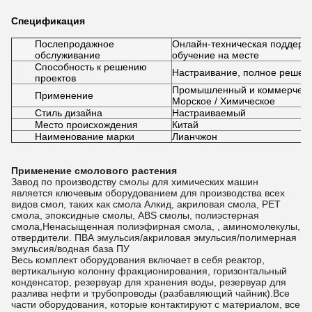
Спецификация
Послепродажное
Онлайн-техническая поддержк
обслуживание
обучение на месте
Способность к решению
Настраивание, полное решени
проектов
Промышленный и коммерческий
Применение
Морское / Химическое
Стиль дизайна
Настраиваемый
Место происхождения
Китай
Наименование марки
Лианчжон
Применение смолового растения
Завод по производству смолы для химических машин
является ключевым оборудованием для производства всех
видов смол, таких как смола Алкид, акриловая смола, PET
смола, эпоксидные смолы, ABS смолы, полиэстерная
смола,Ненасыщенная полиэфирная смола, , аминомолекулы,
отвердители. ПВА эмульсия/акриловая эмульсия/полимерная
эмульсия/водная база ПУ
Весь комплект оборудования включает в себя реактор,
вертикальную колонну фракционирования, горизонтальный
конденсатор, резервуар для хранения воды, резервуар для
разлива нефти и трубопроводы (разбавляющий чайник).Все
части оборудования, которые контактируют с материалом, все