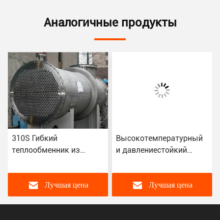
Аналогичные продукты
310S Гибкий
Высокотемпературный
теплообменник из
и давлениестойкий
углеродистой стали для
теплообменник для
всех процессов
химического
теплообмена
производства
Лучшая цена
Лучшая цена