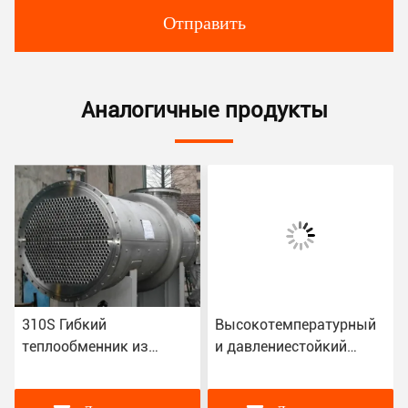
Отправить
Аналогичные продукты
310S Гибкий
Высокотемпературный
теплообменник из
и давлениестойкий
углеродистой стали для
теплообменник для
всех процессов
химического