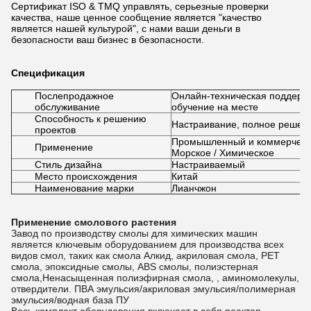
Сертификат ISO & TMQ управлять, серьезные проверки
качества, наше ценное сообщение является "качество
является нашей культурой", с нами ваши деньги в
безопасности ваш бизнес в безопасности.
Спецификация
Послепродажное
Онлайн-техническая поддержк
обслуживание
обучение на месте
Способность к решению
Настраивание, полное решени
проектов
Промышленный и коммерческий
Применение
Морское / Химическое
Стиль дизайна
Настраиваемый
Место происхождения
Китай
Наименование марки
Лианчжон
Применение смолового растения
Завод по производству смолы для химических машин
является ключевым оборудованием для производства всех
видов смол, таких как смола Алкид, акриловая смола, PET
смола, эпоксидные смолы, ABS смолы, полиэстерная
смола,Ненасыщенная полиэфирная смола, , аминомолекулы,
отвердители. ПВА эмульсия/акриловая эмульсия/полимерная
эмульсия/водная база ПУ